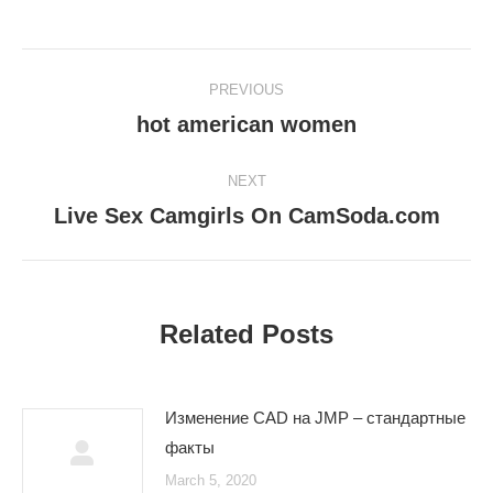
Post
PREVIOUS
navigation
hot american women
Previous
post:
NEXT
Live Sex Camgirls On CamSoda.com
Next
post:
Related Posts
Изменение CAD на JMP – стандартные
факты
March 5, 2020