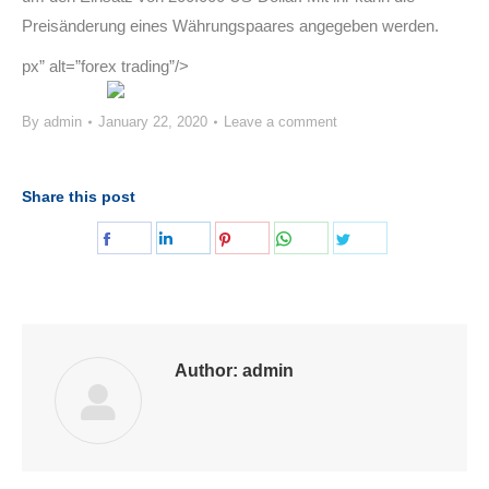
Preisänderung eines Währungspaares angegeben werden.
px” alt=”forex trading”/>
By
admin
January 22, 2020
Leave a comment
Share this post
Share
Share
Share
Share
Share
on
on
on
on
on
Facebook
LinkedIn
Pinterest
WhatsApp
Twitter
Author:
admin