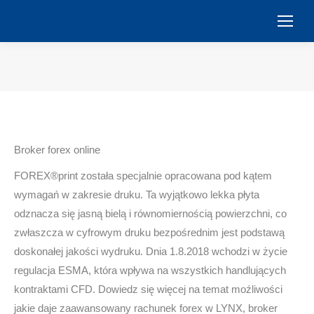
You are here:
Broker forex online
FOREX®print została specjalnie opracowana pod kątem
wymagań w zakresie druku. Ta wyjątkowo lekka płyta
odznacza się jasną bielą i równomiernością powierzchni, co
zwłaszcza w cyfrowym druku bezpośrednim jest podstawą
doskonałej jakości wydruku. Dnia 1.8.2018 wchodzi w życie
regulacja ESMA, która wpływa na wszystkich handlujących
kontraktami CFD. Dowiedz się więcej na temat moźliwości
jakie daje zaawansowany rachunek forex w LYNX, broker