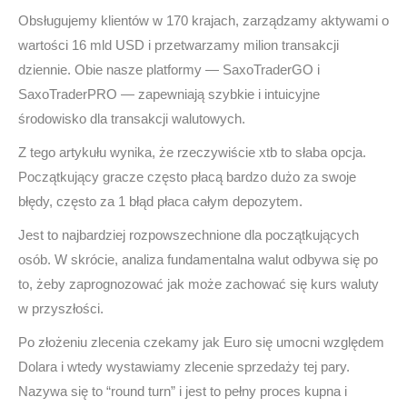
Obsługujemy klientów w 170 krajach, zarządzamy aktywami o
wartości 16 mld USD i przetwarzamy milion transakcji
dziennie. Obie nasze platformy — SaxoTraderGO i
SaxoTraderPRO — zapewniają szybkie i intuicyjne
środowisko dla transakcji walutowych.
Z tego artykułu wynika, że rzeczywiście xtb to słaba opcja.
Początkujący gracze często płacą bardzo dużo za swoje
błędy, często za 1 błąd płaca całym depozytem.
Jest to najbardziej rozpowszechnione dla początkujących
osób. W skrócie, analiza fundamentalna walut odbywa się po
to, żeby zaprognozować jak może zachować się kurs waluty
w przyszłości.
Po złożeniu zlecenia czekamy jak Euro się umocni względem
Dolara i wtedy wystawiamy zlecenie sprzedaży tej pary.
Nazywa się to “round turn” i jest to pełny proces kupna i