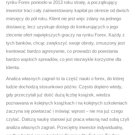
rynku Forex poniosło w 2013 roku stratę, a początkujący
inwestor traci cały zainwestowany kapitał po okresie od dwóch
miesięcy do pół roku. Klient nie jest więc zdany na jednego
dostawcę, lecz uzyskuje dostęp do konkurujących o jego
zlecenie ofert największych graczy na rynku Forex. Każdy z
tych banków, chcąc zwiększyć swoje obroty, zmuszony jest
kwotować bardzo agresywnie, co prowadzi do powstania
bardzo wąskich spreadów, co jest niezwykle korzystne dla
klienta.
Analiza własnych zagrań to ta część nauki o forex, do której
ludzie dochodzą stosunkowo późno. Często dopiero wtedy,
gdy przeczytali już dość dużą liczbę książek, wiedza
poznawana w kolejnych książkach i na kolejnych szkoleniach
zaczyna się powtarzać i mówiąc wprost – nie ma już czego
czytać. Dalszą naukę stanowi już praca własną nad sobą czyli
analiza własnych zagrań. Przeciętny inwestor indywidualny,