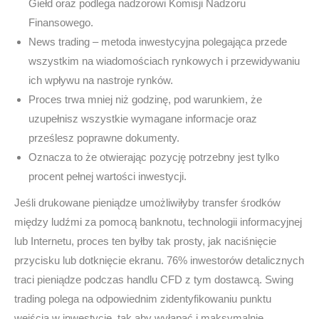
Giełd oraz podlega nadzorowi Komisji Nadzoru
Finansowego.
News trading – metoda inwestycyjna polegająca przede
wszystkim na wiadomościach rynkowych i przewidywaniu
ich wpływu na nastroje rynków.
Proces trwa mniej niż godzinę, pod warunkiem, że
uzupełnisz wszystkie wymagane informacje oraz
prześlesz poprawne dokumenty.
Oznacza to że otwierając pozycję potrzebny jest tylko
procent pełnej wartości inwestycji.
Jeśli drukowane pieniądze umożliwiłyby transfer środków
między ludźmi za pomocą banknotu, technologii informacyjnej
lub Internetu, proces ten byłby tak prosty, jak naciśnięcie
przycisku lub dotknięcie ekranu. 76% inwestorów detalicznych
traci pieniądze podczas handlu CFD z tym dostawcą. Swing
trading polega na odpowiednim zidentyfikowaniu punktu
wejścia w inwestycje, tak aby wyłapać i maksymalnie