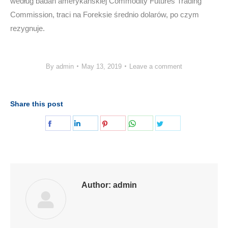
według badań amerykańskiej Commodity Futures Trading
Commission, traci na Foreksie średnio dolarów, po czym
rezygnuje.
By
admin
May 13, 2019
Leave a comment
Share this post
Share
Share
Share
Share
Share
on
on
on
on
on
Facebook
LinkedIn
Pinterest
WhatsApp
Twitter
Author:
admin