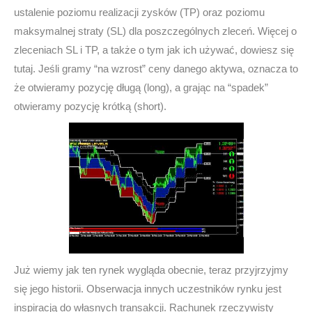
ustalenie poziomu realizacji zysków (TP) oraz poziomu
maksymalnej straty (SL) dla poszczególnych zleceń. Więcej o
zleceniach SL i TP, a także o tym jak ich używać, dowiesz się
tutaj. Jeśli gramy “na wzrost” ceny danego aktywa, oznacza to
że otwieramy pozycję długą (long), a grając na “spadek”
otwieramy pozycję krótką (short).
Już wiemy jak ten rynek wygląda obecnie, teraz przyjrzyjmy
się jego historii. Obserwacja innych uczestników rynku jest
inspiracją do własnych transakcji. Rachunek rzeczywisty