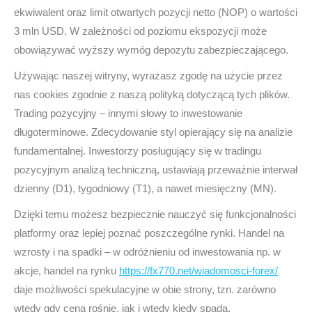
ekwiwalent oraz limit otwartych pozycji netto (NOP) o wartości
3 mln USD. W zależności od poziomu ekspozycji może
obowiązywać wyższy wymóg depozytu zabezpieczającego.
Używając naszej witryny, wyrażasz zgodę na użycie przez
nas cookies zgodnie z naszą polityką dotyczącą tych plików.
Trading pozycyjny – innymi słowy to inwestowanie
długoterminowe. Zdecydowanie styl opierający się na analizie
fundamentalnej. Inwestorzy posługujący się w tradingu
pozycyjnym analizą techniczną, ustawiają przeważnie interwał
dzienny (D1), tygodniowy (T1), a nawet miesięczny (MN).
Dzięki temu możesz bezpiecznie nauczyć się funkcjonalności
platformy oraz lepiej poznać poszczególne rynki. Handel na
wzrosty i na spadki – w odróżnieniu od inwestowania np. w
akcje, handel na rynku
https://fx770.net/wiadomosci-forex/
daje możliwości spekulacyjne w obie strony, tzn. zarówno
wtedy gdy cena rośnie, jak i wtedy kiedy spada.