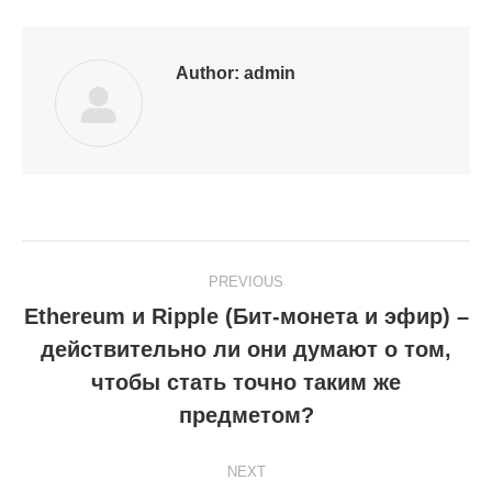
Facebook
LinkedIn
Pinterest
WhatsApp
Twitter
Author:
admin
Post
PREVIOUS
navigation
Ethereum и Ripple (Бит-монета и эфир) –
действительно ли они думают о том,
Previous
чтобы стать точно таким же
post:
предметом?
NEXT