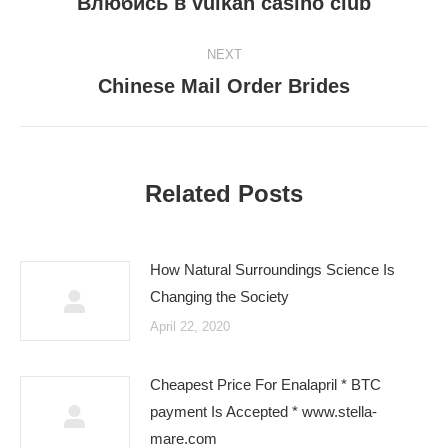
Влюбись в vulkan casino club
Previous
post:
NEXT
Chinese Mail Order Brides
Next
post:
Related Posts
How Natural Surroundings Science Is
Changing the Society
April 22, 2020
Cheapest Price For Enalapril * BTC
payment Is Accepted * www.stella-
mare.com