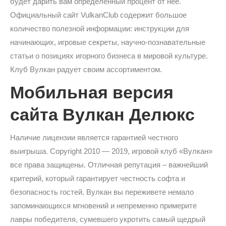
будет дарить вам определенный процент от нее.
Официальный сайт VulkanClub содержит большое
количество полезной информации: инструкции для
начинающих, игровые секреты, научно-познавательные
статьи о позициях игорного бизнеса в мировой культуре.
Клуб Вулкан радует своим ассортиментом.
Мобильная версия
сайта Вулкан Делюкс
Наличие лицензии является гарантией честного
выигрыша. Copyright 2010 — 2019, игровой клуб «Вулкан»
все права защищены. Отличная репутация – важнейший
критерий, который гарантирует честность софта и
безопасность гостей. Вулкан вы переживете немало
запоминающихся мгновений и непременно примерите
лавры победителя, сумевшего укротить самый щедрый