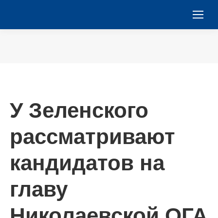
You are here:
У Зеленского
рассматривают
кандидатов на
главу
Николаевской ОГА