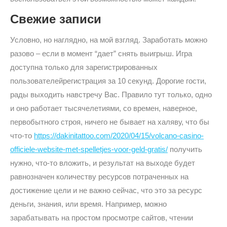
Свежие записи
Условно, но наглядно, на мой взгляд. Заработать можно
разово – если в момент “дает” снять выигрыш. Игра
доступна только для зарегистрированных
пользователейрегистрация за 10 секунд. Дорогие гости,
рады выходить навстречу Вас. Правило тут только, одно
и оно работает тысячелетиями, со времен, наверное,
первобытного строя, ничего не бывает на халяву, что бы
что-то
https://dakinitattoo.com/2020/04/15/volcano-casino-
officiele-website-met-spelletjes-voor-geld-gratis/
получить
нужно, что-то вложить, и результат на выходе будет
равнозначен количеству ресурсов потраченных на
достижение цели и не важно сейчас, что это за ресурс
деньги, знания, или время. Например, можно
зарабатывать на простом просмотре сайтов, чтении