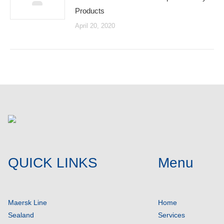
Products
April 20, 2020
QUICK LINKS
Menu
Maersk Line
Home
Sealand
Services