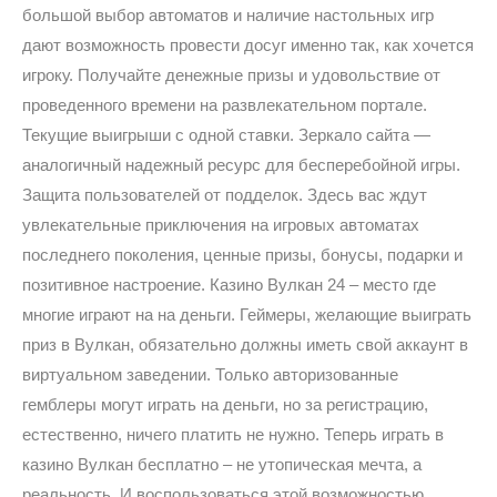
большой выбор автоматов и наличие настольных игр
дают возможность провести досуг именно так, как хочется
игроку. Получайте денежные призы и удовольствие от
проведенного времени на развлекательном портале.
Текущие выигрыши с одной ставки. Зеркало сайта —
аналогичный надежный ресурс для бесперебойной игры.
Защита пользователей от подделок. Здесь вас ждут
увлекательные приключения на игровых автоматах
последнего поколения, ценные призы, бонусы, подарки и
позитивное настроение. Казино Вулкан 24 – место где
многие играют на на деньги. Геймеры, желающие выиграть
приз в Вулкан, обязательно должны иметь свой аккаунт в
виртуальном заведении. Только авторизованные
гемблеры могут играть на деньги, но за регистрацию,
естественно, ничего платить не нужно. Теперь играть в
казино Вулкан бесплатно – не утопическая мечта, а
реальность. И воспользоваться этой возможностью