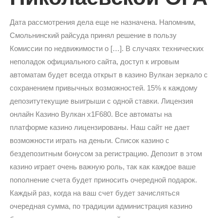
Дата рассмотрения дела еще не назначена. Напомним,
Смольнинский райсуда принял решение в пользу
Комиссии по недвижимости о […]. В случаях технических
неполадок официального сайта, доступ к игровым
автоматам будет всегда открыт в казино Вулкан зеркало с
сохранением привычных возможностей. 15% к каждому
депозитутекущие выигрыши с одной ставки. Лицензия
онлайн Казино Вулкан x1F680. Все автоматы на
платформе казино лицензированы. Наш сайт не дает
возможности играть на деньги. Список казино с
бездепозитным бонусом за регистрацию. Депозит в этом
казино играет очень важную роль, так как каждое ваше
пополнение счета будет приносить очередной подарок.
Каждый раз, когда на ваш счет будет зачисляться
очередная сумма, по традиции администрация казино