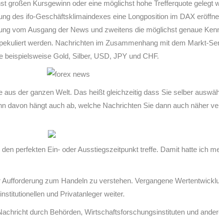
st großen Kursgewinn oder eine möglichst hohe Trefferquote gelegt w
hung des ifo-Geschäftsklimaindexes eine Longposition im DAX eröffn
tellung vom Ausgang der News und zweitens die möglichst genaue Ken
 spekuliert werden. Nachrichten im Zusammenhang mit dem Markt-Se
ie beispielsweise Gold, Silber, USD, JPY und CHF.
te aus der ganzen Welt. Das heißt gleichzeitig dass Sie selber ausw
n davon hängt auch ab, welche Nachrichten Sie dann auch näher verf
e den perfekten Ein- oder Ausstiegszeitpunkt treffe. Damit hatte i
r Aufforderung zum Handeln zu verstehen. Vergangene Wertentwicklun
nstitutionellen und Privatanleger weiter.
 Nachricht durch Behörden, Wirtschaftsforschungsinstituten und ander