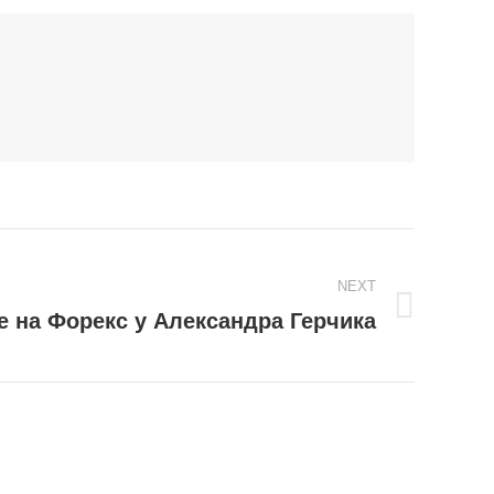
NEXT
е на Форекс у Александра Герчика