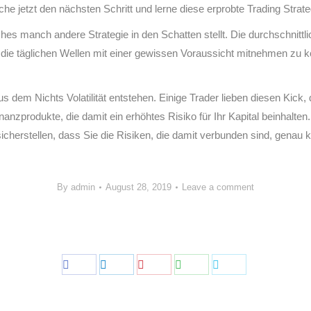
 jetzt den nächsten Schritt und lerne diese erprobte Trading Strate
hes manch andere Strategie in den Schatten stellt. Die durchschnittlic
n die täglichen Wellen mit einer gewissen Voraussicht mitnehmen zu 
 dem Nichts Volatilität entstehen. Einige Trader lieben diesen Kick
anzprodukte, die damit ein erhöhtes Risiko für Ihr Kapital beinhalte
sicherstellen, dass Sie die Risiken, die damit verbunden sind, genau
By
admin
August 28, 2019
Leave a comment
Share
Share
Share
Share
Share
on
on
on
on
on
Facebook
LinkedIn
Pinterest
WhatsApp
Twitter