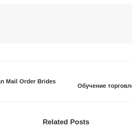
n Mail Order Brides
Обучение торговл
Next
post:
Related Posts