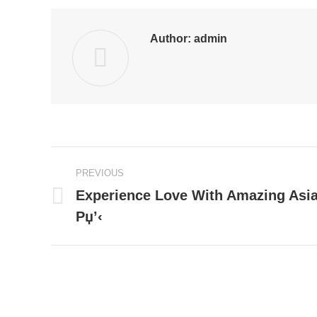
Author:
admin
Post
PREVIOUS
navigation
Experience Love With Amazing Asia
Previous
Рџ’‹
post: