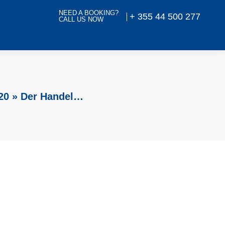
NEED A BOOKING?
+ 355 44 500 277
CALL US NOW
20 » Der Handel…