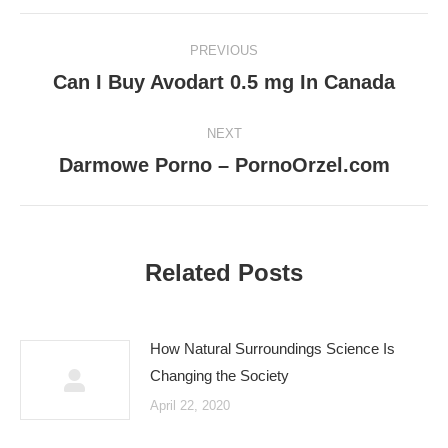
Post
PREVIOUS
navigation
Can I Buy Avodart 0.5 mg In Canada
Previous
post:
NEXT
Darmowe Porno – PornoOrzel.com
Next
post:
Related Posts
How Natural Surroundings Science Is
Changing the Society
April 22, 2020