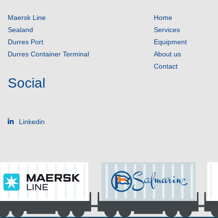
Maersk Line
Home
Sealand
Services
Durres Port
Equipment
Durres Container Terminal
About us
Contact
Social
Linkedin