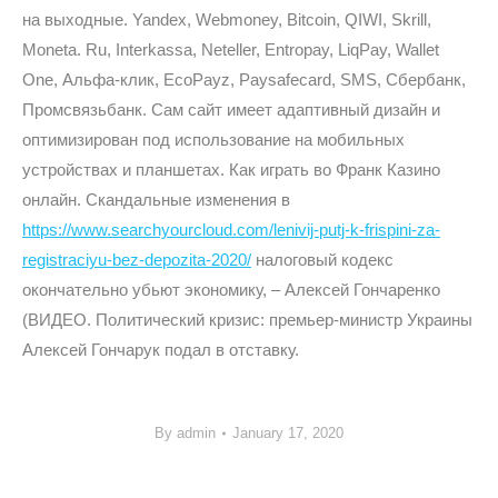
на выходные. Yandex, Webmoney, Bitcoin, QIWI, Skrill,
Moneta. Ru, Interkassa, Neteller, Entropay, LiqPay, Wallet
One, Альфа-клик, EcoPayz, Paysafecard, SMS, Сбербанк,
Промсвязьбанк. Сам сайт имеет адаптивный дизайн и
оптимизирован под использование на мобильных
устройствах и планшетах. Как играть во Франк Казино
онлайн. Скандальные изменения в
https://www.searchyourcloud.com/lenivij-putj-k-frispini-za-
registraciyu-bez-depozita-2020/
налоговый кодекс
окончательно убьют экономику, – Алексей Гончаренко
(ВИДЕО. Политический кризис: премьер-министр Украины
Алексей Гончарук подал в отставку.
By
admin
January 17, 2020