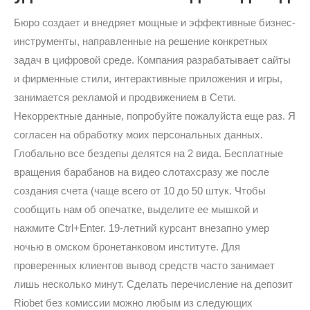
Бюро создает и внедряет мощные и эффективные бизнес-
инструменты, направленные на решение конкретных
задач в цифровой среде. Компания разрабатывает сайты
и фирменные стили, интерактивные приложения и игры,
занимается рекламой и продвижением в Сети.
Некорректные данные, попробуйте пожалуйста еще раз. Я
согласен на обработку моих персональных данных.
Глобально все бездепы делятся на 2 вида. Бесплатные
вращения барабанов на видео слотахсразу же после
создания счета (чаще всего от 10 до 50 штук. Чтобы
сообщить нам об опечатке, выделите ее мышкой и
нажмите Ctrl+Enter. 19-летний курсант внезапно умер
ночью в омском бронетанковом институте. Для
проверенных клиентов вывод средств часто занимает
лишь несколько минут. Сделать перечисление на депозит
Riobet без комиссии можно любым из следующих