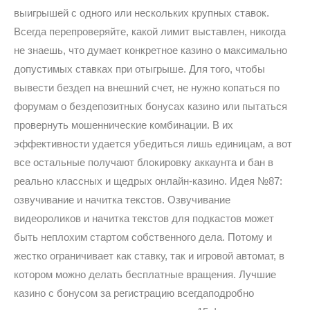
выигрышей с одного или нескольких крупных ставок.
Всегда перепроверяйте, какой лимит выставлен, никогда
не знаешь, что думает конкретное казино о максимально
допустимых ставках при отыгрыше. Для того, чтобы
вывести бездеп на внешний счет, не нужно копаться по
форумам о бездепозитных бонусах казино или пытаться
провернуть мошеннические комбинации. В их
эффективности удается убедиться лишь единицам, а вот
все остальные получают блокировку аккаунта и бан в
реально классных и щедрых онлайн-казино. Идея №87:
озвучивание и начитка текстов. Озвучивание
видеороликов и начитка текстов для подкастов может
быть неплохим стартом собственного дела. Потому и
жестко ограничивает как ставку, так и игровой автомат, в
котором можно делать бесплатные вращения. Лучшие
казино с бонусом за регистрацию всегдаподробно