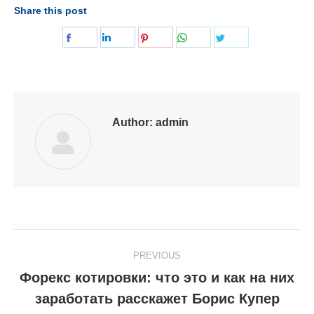
Share this post
Share
Share
Share
Share
Share
on
on
on
on
on
Facebook
LinkedIn
Pinterest
WhatsApp
Twitter
Author:
admin
Post
PREVIOUS
navigation
Форекс котировки: что это и как на них
Previous
заработать расскажет Борис Купер
post: