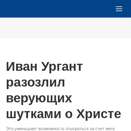
You are here:
Иван Ургант
разозлил
верующих
шутками о Христе
Это уменьшает возможность отыграться за счет мега