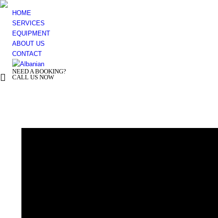
HOME
SERVICES
EQUIPMENT
ABOUT US
CONTACT
NEED A BOOKING?
+ 355 44 500 277
CALL US NOW
You are here: