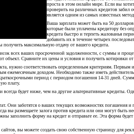
проста в этом онлайн мире. Если вы хотит
проверить на различных кредитов забил о
является одним из самых известных метод
Ваша зарплата может быть на 50 долларов
которые были уплачены кредитору без оп
кредита быстро и терпеть жалованья пери
добавить их в течение четырех последова
бы получить максимальную отдачу от вашего кредита.
писок всех ваших просроченной задолженности, с суммы и проце
т объект. Сравните их цены и условия и получить котировки от
кта, нужно соответствовать определенным критериям. Первым и 
ым ежемесячным доходом. Необходимо также иметь действительн
я краткосрочными период с периодом погашения 14-31 дней. Сум
ую плату.
 всегда будет ниже, чем на другие альтернативные кредиты. Одн
тат. Они заботятся о ваших текущих возможностях погашения и
гда вы размещаете залога против кредита или они могут быть не
жны заполнить форму на кредит и отправьте ее. Эта форма будет 
 сайтов, вы можете создать свою собственную страницу для рек