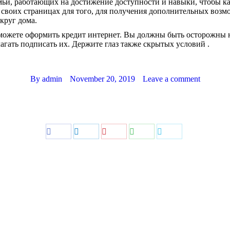
емьи, работающих на достижение доступности и навыки, чтобы к
а своих страницах для того, для получения дополнительных возм
округ дома.
ы можете оформить кредит интернет. Вы должны быть осторожны 
агать подписать их. Держите глаз также скрытых условий .
By
admin
November 20, 2019
Leave a comment
Share
Share
Share
Share
Share
on
on
on
on
on
Facebook
LinkedIn
Pinterest
WhatsApp
Twitter