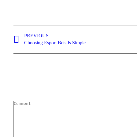
Post
navigation
PREVIOUS
Previous
Choosing Esport Bets Is Simple
post:
Comment