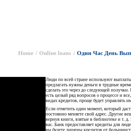
Home
Online loans
Один Час День Вы
Люди по всей стране используют выплаты
предлагать нужны деньги в трудные време
сделать это через до следующей получки. 
есть целый ряд вопросов о процессе и все,
видах кредитов, проще будет управлять им
Если отметить один момент, который даст
постоянно меняете свой адрес. Другие в
вернув книги, взятые в библиотеке и т. д
вас. Банк предоставляет кредиты для люд
вы будете лишены кредитов от большинст