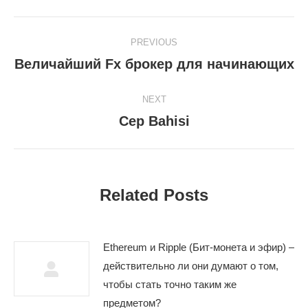
Post
PREVIOUS
navigation
Величайший Fx брокер для начинающих
Previous
post:
NEXT
Cep Bahisi
Next
post:
Related Posts
Ethereum и Ripple (Бит-монета и эфир) –
действительно ли они думают о том,
чтобы стать точно таким же
предметом?