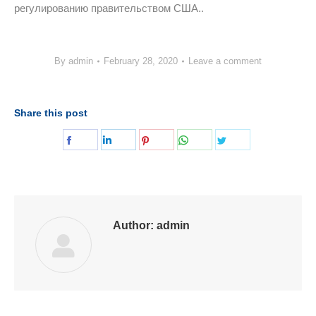
регулированию правительством США..
By
admin
February 28, 2020
Leave a comment
Share this post
Share
Share
Share
Share
Share
on
on
on
on
on
Facebook
LinkedIn
Pinterest
WhatsApp
Twitter
Author:
admin