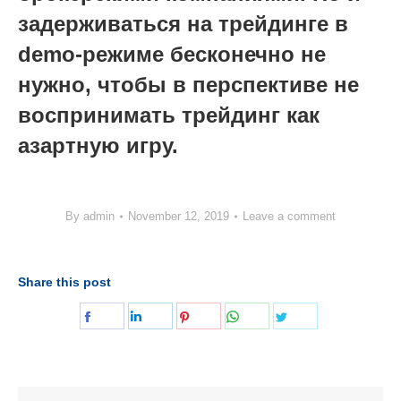
задерживаться на трейдинге в
demo-режиме бесконечно не
нужно, чтобы в перспективе не
воспринимать трейдинг как
азартную игру.
By
admin
November 12, 2019
Leave a comment
Share this post
Share
Share
Share
Share
Share
on
on
on
on
on
Facebook
LinkedIn
Pinterest
WhatsApp
Twitter