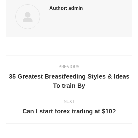
Author:
admin
Post
PREVIOUS
navigation
35 Greatest Breastfeeding Styles & Ideas
Previous
To train By
post:
NEXT
Can I start forex trading at $10?
Next
post: